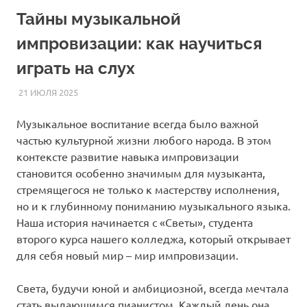
Тайны музыкальной
импровизации: как научиться
играть на слух
21 ИЮЛЯ 2025
SOMEPK
СТАТЬИ
Музыкальное воспитание всегда было важной
частью культурной жизни любого народа. В этом
контексте развитие навыка импровизации
становится особенно значимым для музыканта,
стремящегося не только к мастерству исполнения,
но и к глубинному пониманию музыкального языка.
Наша история начинается с «Светы», студента
второго курса нашего колледжа, который открывает
для себя новый мир – мир импровизации.
Света, будучи юной и амбициозной, всегда мечтала
стать выдающимся пианистом. Каждый день она