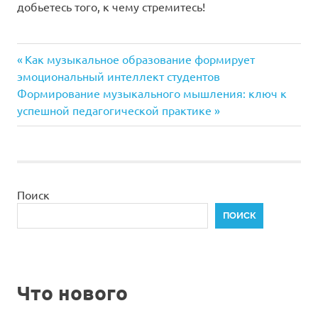
добьетесь того, к чему стремитесь!
Предыдущая
Навигация
Как музыкальное образование формирует
запись:
эмоциональный интеллект студентов
по
Следующая
Формирование музыкального мышления: ключ к
запись:
успешной педагогической практике
записям
Поиск
ПОИСК
Что нового