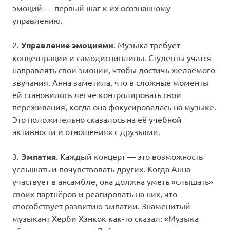
эмоций ― первый шаг к их осознанному
управлению.
2.
Управление эмоциями
. Музыка требует
концентрации и самодисциплины. Студенты учатся
направлять свои эмоции, чтобы достичь желаемого
звучания. Анна заметила, что в сложные моменты
ей становилось легче контролировать свои
переживания, когда она фокусировалась на музыке.
Это положительно сказалось на её учебной
активности и отношениях с друзьями.
3.
Эмпатия
. Каждый концерт ― это возможность
услышать и почувствовать других. Когда Анна
участвует в ансамбле, она должна уметь «слышать»
своих партнёров и реагировать на них, что
способствует развитию эмпатии. Знаменитый
музыкант Херби Хэнкок как-то сказал: «Музыка