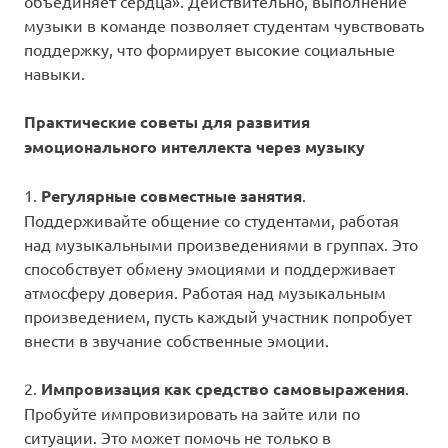
объединяет сердца». Действительно, выполнение
музыки в команде позволяет студентам чувствовать
поддержку, что формирует высокие социальные
навыки.
Практические советы для развития
эмоционального интеллекта через музыку
1.
Регулярные совместные занятия
.
Поддерживайте общение со студентами, работая
над музыкальными произведениями в группах. Это
способствует обмену эмоциями и поддерживает
атмосферу доверия. Работая над музыкальным
произведением, пусть каждый участник попробует
внести в звучание собственные эмоции.
2.
Импровизация как средство самовыражения
.
Пробуйте импровизировать на зайте или по
ситуации. Это может помочь не только в