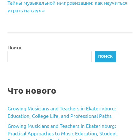
Следующая
запись:
Тайны музыкальной импровизации: как научиться
по
запись:
играть на слух
записям
Поиск
ПОИСК
Что нового
Growing Musicians and Teachers in Ekaterinburg:
Education, College Life, and Professional Paths
Growing Musicians and Teachers in Ekaterinburg:
Practical Approaches to Music Education, Student