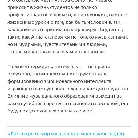
приносит в жизнь студентов не только
профессиональные навыки, но и глубокие, важные
жизненные уроки о том, как быть человечными,
как понимать и принимать мир вокруг. Студенты,
такие как Анна, становятся не только музыкантами,
но и мудрыми, чувствительными людьми,
готовыми к новым вызовам и открытиям.
Можно утверждать, что музыка — не просто
искусство, а комплексный инструмент для
формирования эмоционального интеллекта,
играющего важную роль в жизни каждого студента.
Влияние музыкального образования выходит за
рамки учебного процесса и становится основой для
будущих успехов в жизни и карьере.
Предыдущая
Навигация
Как открыть мир музыки для маленьких сердец