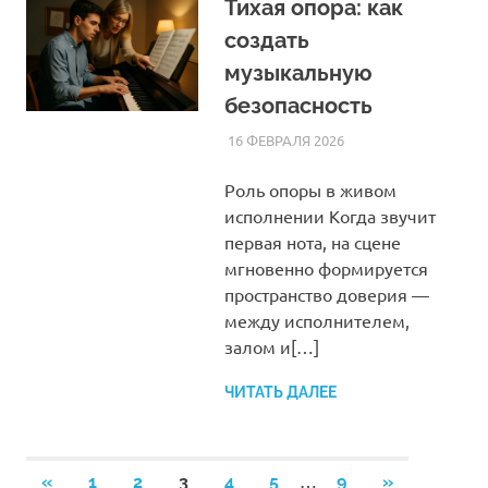
Тихая опора: как
создать
музыкальную
безопасность
16 ФЕВРАЛЯ 2026
SOMEPK
СТАТЬИ
Роль опоры в живом
исполнении Когда звучит
первая нота, на сцене
мгновенно формируется
пространство доверия —
между исполнителем,
залом и[…]
ЧИТАТЬ ДАЛЕЕ
Пагинация
…
ПРЕДЫДУЩИЕ
СЛЕДУЮЩ
«
1
2
3
4
5
9
»