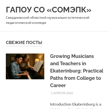
Перейти
ГАПОУ СО «СОМЭПК»
к
содержимому
Свердловский областной музыкально-эстетический
педагогический колледж
СВЕЖИЕ ПОСТЫ
Growing Musicians
and Teachers in
Ekaterinburg: Practical
Paths from College to
Career
2 АПРЕЛЯ 2026
SOMEPK
СТАТЬИ
Introduction Ekaterinburg is a