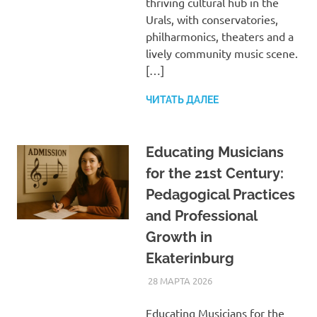
thriving cultural hub in the
Urals, with conservatories,
philharmonics, theaters and a
lively community music scene.
[…]
ЧИТАТЬ ДАЛЕЕ
Educating Musicians
for the 21st Century:
Pedagogical Practices
and Professional
Growth in
Ekaterinburg
28 МАРТА 2026
SOMEPK
СТАТЬИ
Educating Musicians for the