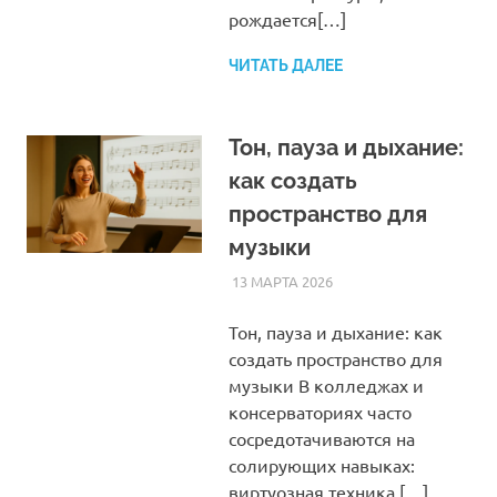
рождается[…]
ЧИТАТЬ ДАЛЕЕ
Тон, пауза и дыхание:
как создать
пространство для
музыки
13 МАРТА 2026
SOMEPK
СТАТЬИ
Тон, пауза и дыхание: как
создать пространство для
музыки В колледжах и
консерваториях часто
сосредотачиваются на
солирующих навыках:
виртуозная техника,[…]